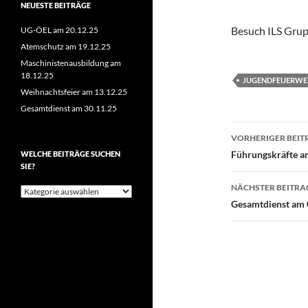
NEUESTE BEITRÄGE
Besuch ILS Gru
UG-ÖEL am 20.12.25
Atemschutz am 19.12.25
Maschinistenausbildung am
18.12.25
JUGENDFEUERWE
Weihnachtsfeier am 13.12.25
Gesamtdienst am 30.11.25
Beitragsn
VORHERIGER BEIT
Führungskräfte a
WELCHE BEITRÄGE SUCHEN
SIE?
NÄCHSTER BEITRA
Welche
Beiträge
Gesamtdienst am 
suchen
Sie?