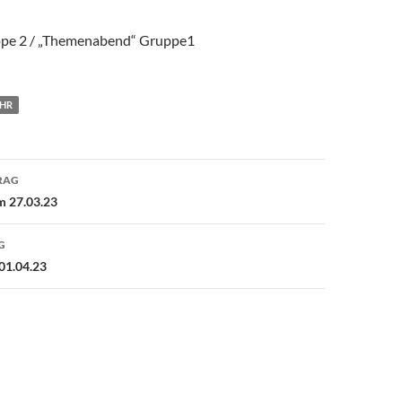
ppe 2 / „Themenabend“ Gruppe1
HR
avigation
RAG
m 27.03.23
G
01.04.23