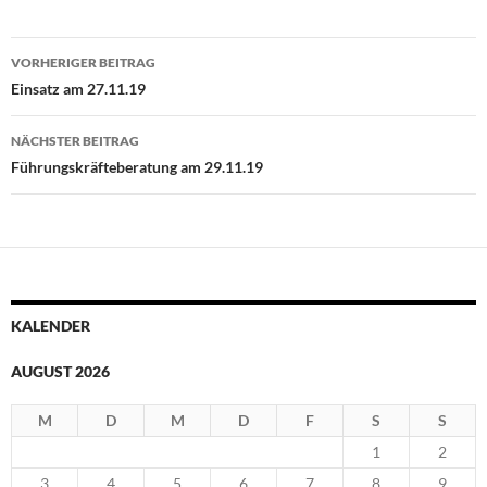
Beitragsnavigation
VORHERIGER BEITRAG
Einsatz am 27.11.19
NÄCHSTER BEITRAG
Führungskräfteberatung am 29.11.19
KALENDER
AUGUST 2026
M
D
M
D
F
S
S
1
2
3
4
5
6
7
8
9