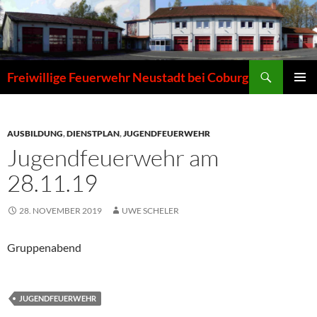
Zum
Inhalt
springen
Suchen
Freiwillige Feuerwehr Neustadt bei Coburg
PRIMÄR
MENÜ
AUSBILDUNG
,
DIENSTPLAN
,
JUGENDFEUERWEHR
Jugendfeuerwehr am
28.11.19
28. NOVEMBER 2019
UWE SCHELER
Gruppenabend
JUGENDFEUERWEHR