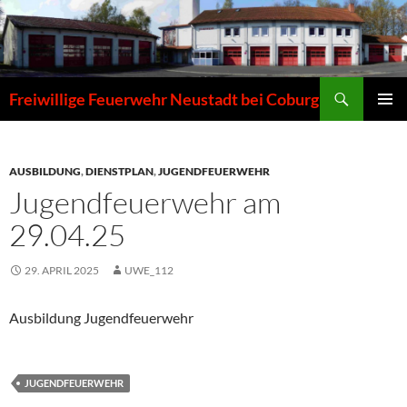
Zum
Inhalt
springen
Suchen
Freiwillige Feuerwehr Neustadt bei Coburg
PRIMÄR
MENÜ
AUSBILDUNG
,
DIENSTPLAN
,
JUGENDFEUERWEHR
Jugendfeuerwehr am
29.04.25
29. APRIL 2025
UWE_112
Ausbildung Jugendfeuerwehr
JUGENDFEUERWEHR