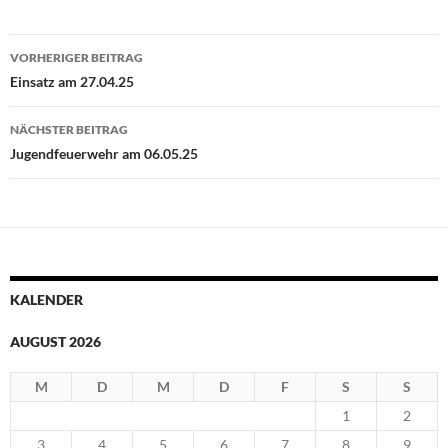
Beitragsnavigation
VORHERIGER BEITRAG
Einsatz am 27.04.25
NÄCHSTER BEITRAG
Jugendfeuerwehr am 06.05.25
KALENDER
AUGUST 2026
M
D
M
D
F
S
S
1
2
3
4
5
6
7
8
9