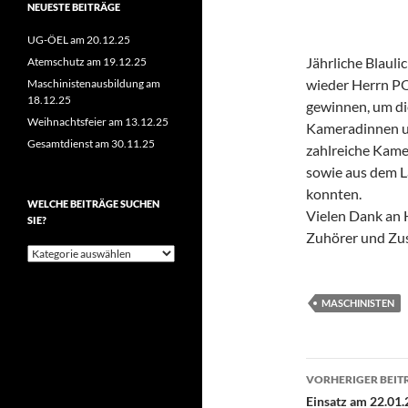
NEUESTE BEITRÄGE
UG-ÖEL am 20.12.25
Jährliche Blaul
Atemschutz am 19.12.25
wieder Herrn PO
Maschinistenausbildung am
18.12.25
gewinnen, um die
Weihnachtsfeier am 13.12.25
Kameradinnen u
Gesamtdienst am 30.11.25
zahlreiche Kame
sowie aus dem L
konnten.
WELCHE BEITRÄGE SUCHEN
Vielen Dank an 
SIE?
Zuhörer und Zus
Welche
Beiträge
suchen
Sie?
MASCHINISTEN
Beitragsn
VORHERIGER BEIT
Einsatz am 22.01.