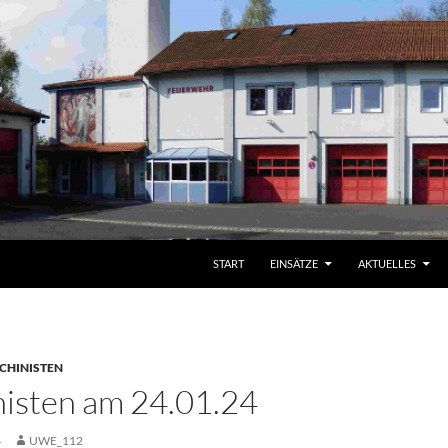
START
EINSÄTZE
AKTUELLES
CHINISTEN
isten am 24.01.24
4
UWE_112