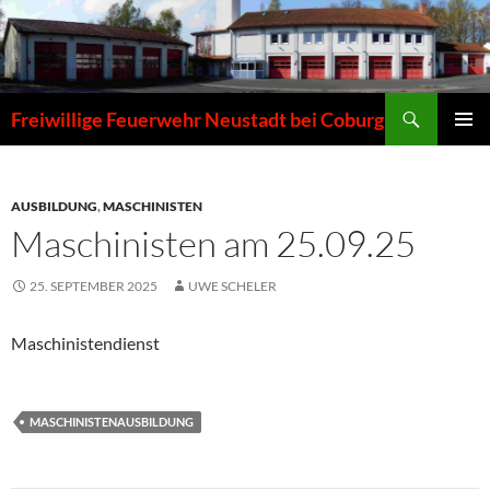
Zum
Inhalt
springen
Suchen
Freiwillige Feuerwehr Neustadt bei Coburg
PRIMÄR
MENÜ
AUSBILDUNG
,
MASCHINISTEN
Maschinisten am 25.09.25
25. SEPTEMBER 2025
UWE SCHELER
Maschinistendienst
MASCHINISTENAUSBILDUNG