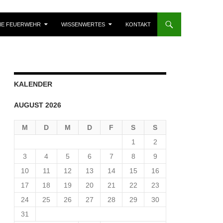
IE FEUERWEHR
WISSENWERTES
KONTAKT
KALENDER
AUGUST 2026
M
D
M
D
F
S
S
1
2
3
4
5
6
7
8
9
10
11
12
13
14
15
16
17
18
19
20
21
22
23
24
25
26
27
28
29
30
31