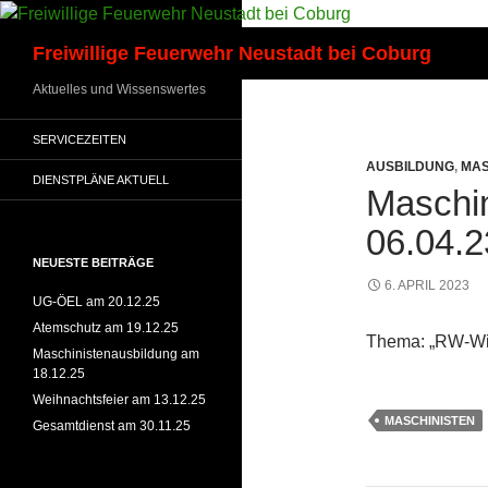
Zum
Inhalt
Suchen
Freiwillige Feuerwehr Neustadt bei Coburg
springen
Aktuelles und Wissenswertes
SERVICEZEITEN
AUSBILDUNG
,
MAS
DIENSTPLÄNE AKTUELL
Maschi
06.04.2
NEUESTE BEITRÄGE
6. APRIL 2023
UG-ÖEL am 20.12.25
Atemschutz am 19.12.25
Thema: „RW-Wi
Maschinistenausbildung am
18.12.25
Weihnachtsfeier am 13.12.25
MASCHINISTEN
Gesamtdienst am 30.11.25