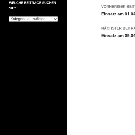
Beitrags
WELCHE BEITRÄGE SUCHEN
VORHERIGER BEI
SIE?
Einsatz am 01.0
Welche
Beiträge
NÄCHSTER BEITR
suchen
Sie?
Einsatz am 09.0