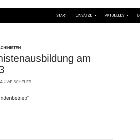
START
EINSÄTZE
AKTUELLES
D
CHINISTEN
nistenausbildung am
3
UWE SCHELER
ndenbetrieb“