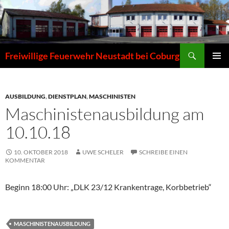
Zum
Inhalt
springen
Suchen
Freiwillige Feuerwehr Neustadt bei Coburg
PRIMÄR
MENÜ
AUSBILDUNG
,
DIENSTPLAN
,
MASCHINISTEN
Maschinistenausbildung am
10.10.18
10. OKTOBER 2018
UWE SCHELER
SCHREIBE EINEN
KOMMENTAR
Beginn 18:00 Uhr: „DLK 23/12 Krankentrage, Korbbetrieb“
MASCHINISTENAUSBILDUNG