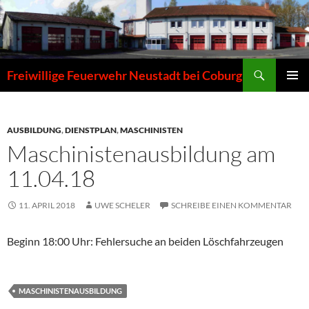
Zum
Inhalt
springen
Suchen
Freiwillige Feuerwehr Neustadt bei Coburg
PRIMÄR
MENÜ
AUSBILDUNG
,
DIENSTPLAN
,
MASCHINISTEN
Maschinistenausbildung am
11.04.18
11. APRIL 2018
UWE SCHELER
SCHREIBE EINEN KOMMENTAR
Beginn 18:00 Uhr: Fehlersuche an beiden Löschfahrzeugen
MASCHINISTENAUSBILDUNG