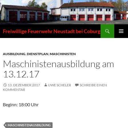
Zum
Inhalt
springen
Suchen
Freiwillige Feuerwehr Neustadt bei Coburg
PRIMÄR
MENÜ
AUSBILDUNG
,
DIENSTPLAN
,
MASCHINISTEN
Maschinistenausbildung am
13.12.17
13. DEZEMBER 2017
UWE SCHELER
SCHREIBE EINEN
KOMMENTAR
Beginn: 18:00 Uhr
MASCHINISTENAUSBILDUNG