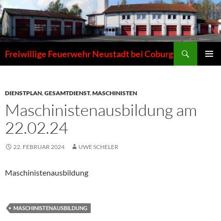
Zum
Inhalt
springen
Suchen
Freiwillige Feuerwehr Neustadt bei Coburg
PRIMÄR
MENÜ
DIENSTPLAN
,
GESAMTDIENST
,
MASCHINISTEN
Maschinistenausbildung am
22.02.24
22. FEBRUAR 2024
UWE SCHELER
Maschinistenausbildung
MASCHINISTENAUSBILDUNG