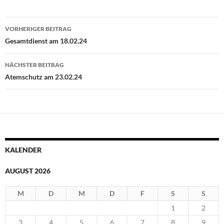
Beitragsnavigation
VORHERIGER BEITRAG
Gesamtdienst am 18.02.24
NÄCHSTER BEITRAG
Atemschutz am 23.02.24
KALENDER
AUGUST 2026
M
D
M
D
F
S
S
1
2
3
4
5
6
7
8
9