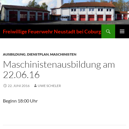
Zum
Inhalt
springen
Suchen
Freiwillige Feuerwehr Neustadt bei Coburg
PRIMÄR
MENÜ
AUSBILDUNG
,
DIENSTPLAN
,
MASCHINISTEN
Maschinistenausbildung am
22.06.16
22. JUNI 2016
UWE SCHELER
Beginn 18:00 Uhr