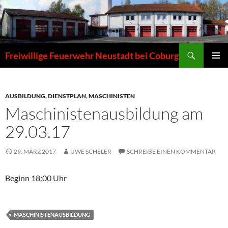
Zum
Inhalt
springen
Suchen
Freiwillige Feuerwehr Neustadt bei Coburg
PRIMÄR
MENÜ
AUSBILDUNG
,
DIENSTPLAN
,
MASCHINISTEN
Maschinistenausbildung am
29.03.17
29. MÄRZ 2017
UWE SCHELER
SCHREIBE EINEN KOMMENTAR
Beginn 18:00 Uhr
MASCHINISTENAUSBILDUNG