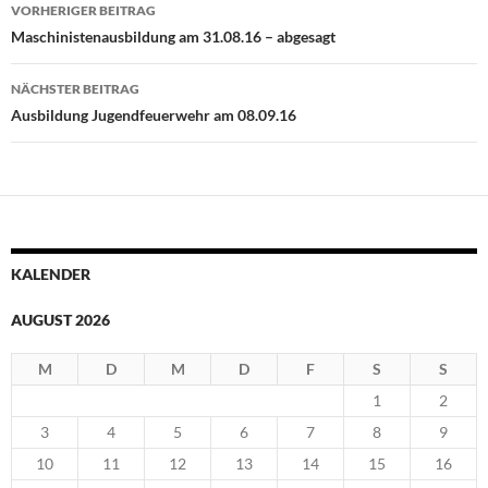
Beitragsnavigation
VORHERIGER BEITRAG
Maschinistenausbildung am 31.08.16 – abgesagt
NÄCHSTER BEITRAG
Ausbildung Jugendfeuerwehr am 08.09.16
KALENDER
AUGUST 2026
M
D
M
D
F
S
S
1
2
3
4
5
6
7
8
9
10
11
12
13
14
15
16