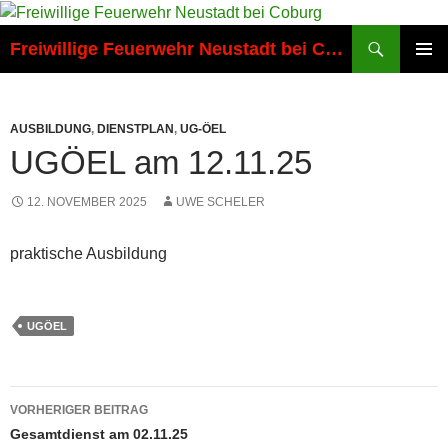
Zum
Inhalt
Suchen
Freiwillige Feuerwehr Neustadt bei Coburg
springen
PRIMÄR
MENÜ
AUSBILDUNG
,
DIENSTPLAN
,
UG-ÖEL
UGÖEL am 12.11.25
12. NOVEMBER 2025
UWE SCHELER
praktische Ausbildung
UGÖEL
Beitragsnavigation
VORHERIGER BEITRAG
Gesamtdienst am 02.11.25