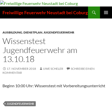
Zum
Inhalt
Suchen
Freiwillige Feuerwehr Neustadt bei Coburg
springen
PRIMÄR
MENÜ
AUSBILDUNG
,
DIENSTPLAN
,
JUGENDFEUERWEHR
Wissenstest
Jugendfeuerwehr am
13.10.18
17. NOVEMBER 2018
UWE SCHELER
SCHREIBE EINEN
KOMMENTAR
Beginn 10:00 Uhr: Wissenstest mit Vorbereitungsunterricht
JUGENDFEUERWEHR