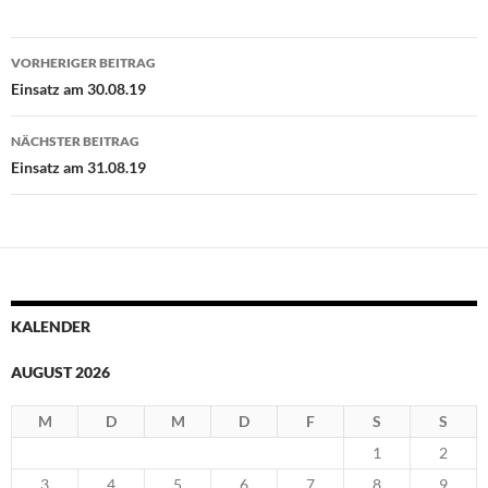
Beitragsnavigation
VORHERIGER BEITRAG
Einsatz am 30.08.19
NÄCHSTER BEITRAG
Einsatz am 31.08.19
KALENDER
AUGUST 2026
M
D
M
D
F
S
S
1
2
3
4
5
6
7
8
9