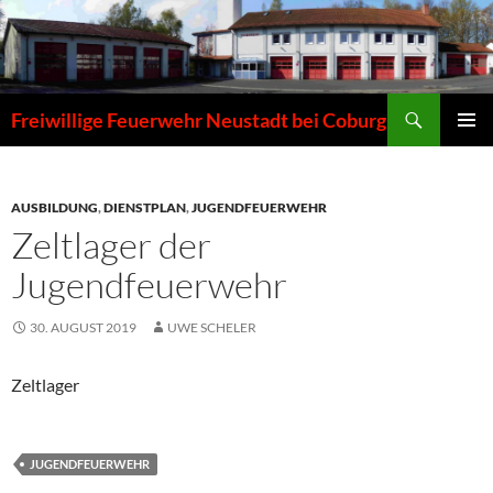
Zum
Inhalt
springen
Suchen
Freiwillige Feuerwehr Neustadt bei Coburg
PRIMÄR
MENÜ
AUSBILDUNG
,
DIENSTPLAN
,
JUGENDFEUERWEHR
Zeltlager der
Jugendfeuerwehr
30. AUGUST 2019
UWE SCHELER
Zeltlager
JUGENDFEUERWEHR