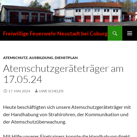
Zum
Inhalt
springen
Suchen
Freiwillige Feuerwehr Neustadt bei Coburg
PRIMÄR
MENÜ
ATEMSCHUTZ
,
AUSBILDUNG
,
DIENSTPLAN
Atemschutzgeräteträger am
17.05.24
17. MAI 2024
UWE SCHELER
Heute beschäftigten sich unsere Atemschutzgeräteträger mit
der Handhabung von Strahlrohren, der Kommunikation und
der Atemschutzüberwachung.
Mit Hilfe unseres Firetrainers konnte die Handhabung direkt