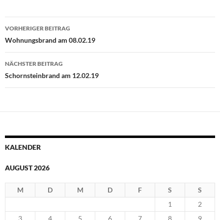
Beitragsnavigation
VORHERIGER BEITRAG
Wohnungsbrand am 08.02.19
NÄCHSTER BEITRAG
Schornsteinbrand am 12.02.19
KALENDER
AUGUST 2026
M
D
M
D
F
S
S
1
2
3
4
5
6
7
8
9