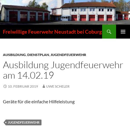
Zum
Inhalt
springen
Suchen
Freiwillige Feuerwehr Neustadt bei Coburg
PRIMÄR
MENÜ
AUSBILDUNG
,
DIENSTPLAN
,
JUGENDFEUERWEHR
Ausbildung Jugendfeuerwehr
am 14.02.19
10. FEBRUAR 2019
UWE SCHELER
Geräte für die einfache Hilfeleistung
JUGENDFEUERWEHR