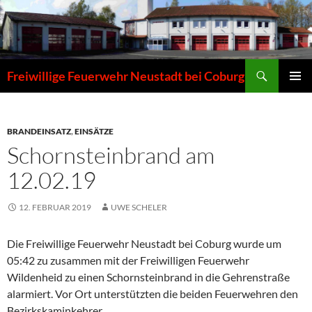
Zum
Inhalt
springen
Suchen
Freiwillige Feuerwehr Neustadt bei Coburg
PRIMÄR
MENÜ
BRANDEINSATZ
,
EINSÄTZE
Schornsteinbrand am
12.02.19
12. FEBRUAR 2019
UWE SCHELER
Die Freiwillige Feuerwehr Neustadt bei Coburg wurde um
05:42 zu zusammen mit der Freiwilligen Feuerwehr
Wildenheid zu einen Schornsteinbrand in die Gehrenstraße
alarmiert. Vor Ort unterstützten die beiden Feuerwehren den
Bezirkskaminkehrer.