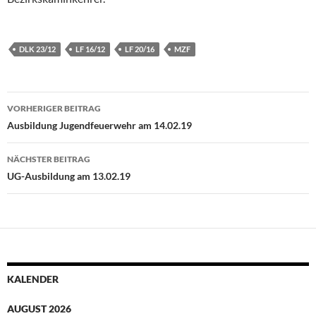
DLK 23/12
LF 16/12
LF 20/16
MZF
Beitragsnavigation
VORHERIGER BEITRAG
Ausbildung Jugendfeuerwehr am 14.02.19
NÄCHSTER BEITRAG
UG-Ausbildung am 13.02.19
KALENDER
AUGUST 2026