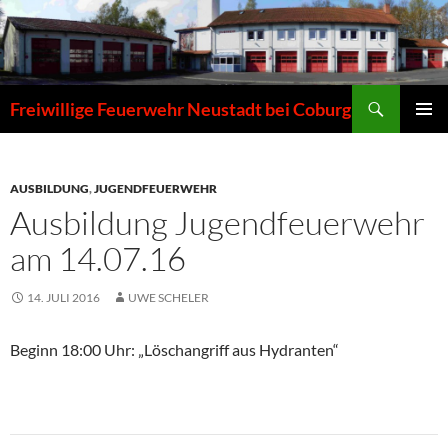
Zum
Inhalt
springen
Suchen
Freiwillige Feuerwehr Neustadt bei Coburg
PRIMÄR
MENÜ
AUSBILDUNG
,
JUGENDFEUERWEHR
Ausbildung Jugendfeuerwehr
am 14.07.16
14. JULI 2016
UWE SCHELER
Beginn 18:00 Uhr: „Löschangriff aus Hydranten“