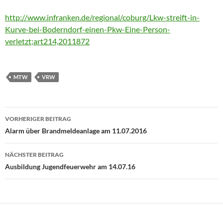
http://www.infranken.de/regional/coburg/Lkw-streift-in-
Kurve-bei-Boderndorf-einen-Pkw-Eine-Person-
verletzt;art214,2011872
MTW
VRW
Beitragsnavigation
VORHERIGER BEITRAG
Alarm über Brandmeldeanlage am 11.07.2016
NÄCHSTER BEITRAG
Ausbildung Jugendfeuerwehr am 14.07.16