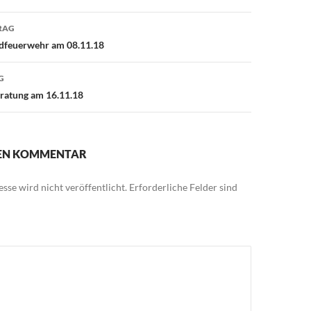
avigation
RAG
dfeuerwehr am 08.11.18
G
ratung am 16.11.18
NEN KOMMENTAR
sse wird nicht veröffentlicht.
Erforderliche Felder sind