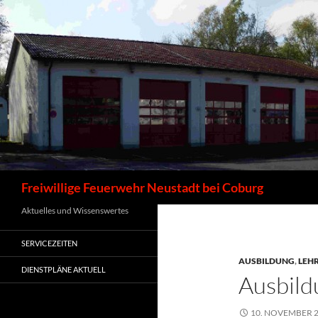
Zum
Inhalt
springen
Suchen
Freiwillige Feuerwehr Neustadt bei Coburg
Aktuelles und Wissenswertes
SERVICEZEITEN
AUSBILDUNG
,
LEH
DIENSTPLÄNE AKTUELL
Ausbild
10. NOVEMBER 