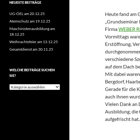
NEUESTE BEITRÄGE
Heute fand am 
UG-ÖEL am 20.12.25
„Grundseminar P
Atemschutz am 19.12.25
Firma
WEBER R
Maschinistenausbildung am
18.12.25
Vormittags war
Weihnachtsfeier am 13.12.25
Erstöffnung, Ve
Gesamtdienst am 30.11.25
durchgenommen 
verschiedene Sz
auf dem Dach be
WELCHE BEITRÄGE SUCHEN
Mit dabei waren
SIE?
Bergdorf, Haarb
Welche
Gerade für die 
Beiträge
auch ihnen wurde
suchen
Sie?
Vielen Dank an 
Ausbildung, die 
aufgefrischt hat.