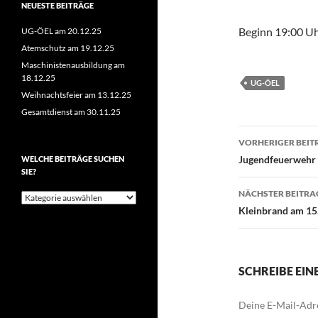
NEUESTE BEITRÄGE
Beginn 19:00 U
UG-ÖEL am 20.12.25
Atemschutz am 19.12.25
Maschinistenausbildung am
18.12.25
UG-ÖEL
Weihnachtsfeier am 13.12.25
Gesamtdienst am 30.11.25
Beitragsn
VORHERIGER BEIT
Jugendfeuerwehr 
WELCHE BEITRÄGE SUCHEN
SIE?
NÄCHSTER BEITRA
Welche
Beiträge
Kleinbrand am 15
suchen
Sie?
SCHREIBE EI
Deine E-Mail-Adre