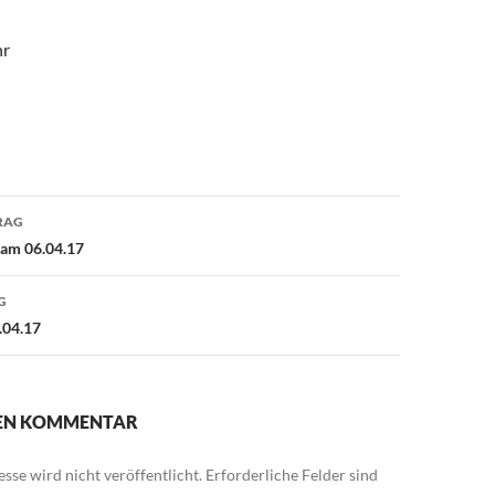
hr
avigation
RAG
am 06.04.17
G
.04.17
NEN KOMMENTAR
sse wird nicht veröffentlicht.
Erforderliche Felder sind