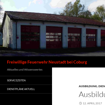
Zum
Inhalt
springen
Suchen
Freiwillige Feuerwehr Neustadt bei Coburg
Aktuelles und Wissenswertes
SERVICEZEITEN
AUSBILDUNG
,
DIE
DIENSTPLÄNE AKTUELL
Ausbil
12. APRIL 2017