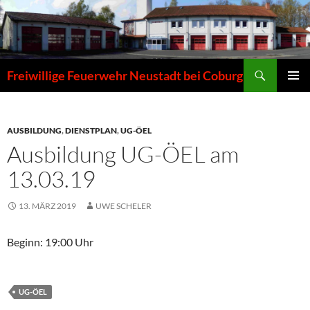
Zum
Inhalt
springen
Suchen
Freiwillige Feuerwehr Neustadt bei Coburg
PRIMÄR
MENÜ
AUSBILDUNG
,
DIENSTPLAN
,
UG-ÖEL
Ausbildung UG-ÖEL am
13.03.19
13. MÄRZ 2019
UWE SCHELER
Beginn: 19:00 Uhr
UG-ÖEL