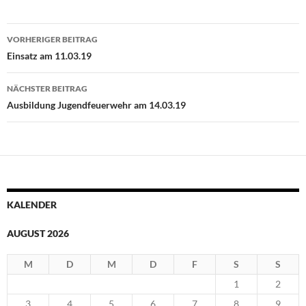
Beitragsnavigation
VORHERIGER BEITRAG
Einsatz am 11.03.19
NÄCHSTER BEITRAG
Ausbildung Jugendfeuerwehr am 14.03.19
KALENDER
AUGUST 2026
M
D
M
D
F
S
S
1
2
3
4
5
6
7
8
9