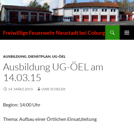
Zum
Inhalt
springen
Suchen
Freiwillige Feuerwehr Neustadt bei Coburg
PRIMÄR
MENÜ
AUSBILDUNG
,
DIENSTPLAN
,
UG-ÖEL
Ausbildung UG-ÖEL am
14.03.15
14. MÄRZ 2015
UWE SCHELER
Beginn: 14:00 Uhr
Thema: Aufbau einer Örtlichen Einsatzleitung