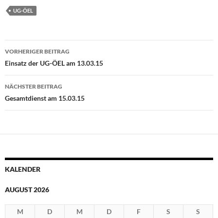
UG-ÖEL
Beitragsnavigation
VORHERIGER BEITRAG
Einsatz der UG-ÖEL am 13.03.15
NÄCHSTER BEITRAG
Gesamtdienst am 15.03.15
KALENDER
AUGUST 2026
M
D
M
D
F
S
S