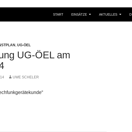
START
EINSÄTZE
AKTUELLES
D
NSTPLAN
,
UG-ÖEL
dung UG-ÖEL am
4
014
UWE SCHELER
rechfunkgerätekunde“