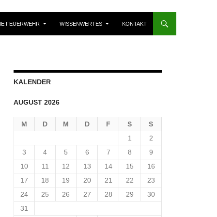
IE FEUERWEHR
WISSENWERTES
KONTAKT
KALENDER
AUGUST 2026
M
D
M
D
F
S
S
1
2
3
4
5
6
7
8
9
10
11
12
13
14
15
16
17
18
19
20
21
22
23
24
25
26
27
28
29
30
31