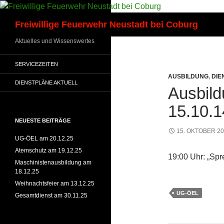
Zum
Inhalt
Suchen
Freiwillige Feuerwehr Neustadt bei Coburg
springen
Aktuelles und Wissenswertes
SERVICEZEITEN
AUSBILDUNG
,
DIE
DIENSTPLÄNE AKTUELL
Ausbil
15.10.1
NEUESTE BEITRÄGE
15. OKTOBER 2
UG-ÖEL am 20.12.25
Atemschutz am 19.12.25
19:00 Uhr: „Sp
Maschinistenausbildung am
18.12.25
Weihnachtsfeier am 13.12.25
UG-ÖEL
Gesamtdienst am 30.11.25