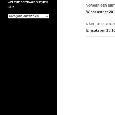
Beitrags
WELCHE BEITRÄGE SUCHEN
VORHERIGER BEI
SIE?
Wissenstest 20
Welche
Beiträge
NÄCHSTER BEITR
suchen
Sie?
Einsatz am 15.1