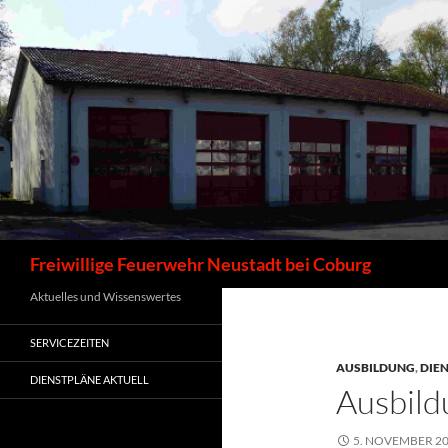
Zum
Inhalt
springen
Suchen
Freiwillige Feuerwehr Neustadt bei Coburg
Aktuelles und Wissenswertes
SERVICEZEITEN
AUSBILDUNG
,
DIE
DIENSTPLÄNE AKTUELL
Ausbil
5. NOVEMBER 2