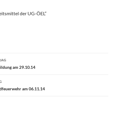
eitsmittel der UG-ÖEL“
avigation
RAG
ildung am 29.10.14
G
dfeuerwehr am 06.11.14