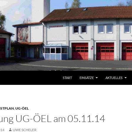
START
EINSÄTZE
AKTUELLES
NSTPLAN
,
UG-ÖEL
dung UG-ÖEL am 05.11.14
014
UWE SCHELER