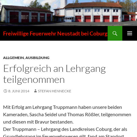
Zum
Inhalt
springen
Suchen
Freiwillige Feuerwehr Neustadt bei Coburg
PRIMÄR
MENÜ
ALLGEMEIN
,
AUSBILDUNG
Erfolgreich an Lehrgang
teilgenommen
8. JUNI 2014
STEFAN HENNECKE
Mit Erfolg am Lehrgang Truppmann haben unsere beiden
Kameraden, Sascha Seidel und Thomas Rößler, teilgenommen
und diesen mit Bravur bestanden.
Der Truppmann – Lehrgang des Landkreises Coburg, der als
Grundlehrgang im Feuerwehrwesen gilt, fand am Standort