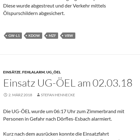
Diese wurde abgestreut und der Verkehr mittels
Ölspurschildern abgesichert.
GW-L1
KDOW
MZF
VRW
EINSÄTZE
,
FEHLALARM
,
UG_ÖEL
Einsatz UG-ÖEL am 02.03.18
2. MÄRZ 2018
STEFAN HENNECKE
Die UG-ÖEL wurde um 06:17 Uhr zum Zimmerbrand mit
Personen in Gefahr nach Dörfles-Esbach alarmiert.
Kurz nach dem ausrücken konnte die Einsatzfahrt