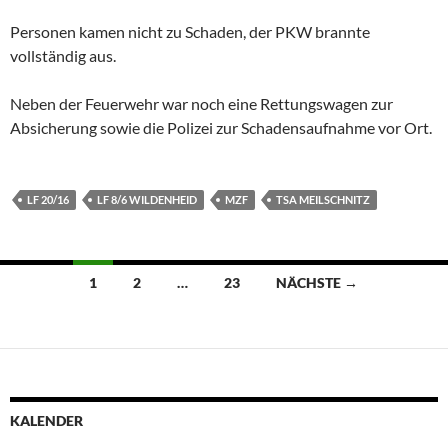
Personen kamen nicht zu Schaden, der PKW brannte
vollständig aus.
Neben der Feuerwehr war noch eine Rettungswagen zur
Absicherung sowie die Polizei zur Schadensaufnahme vor Ort.
LF 20/16
LF 8/6 WILDENHEID
MZF
TSA MEILSCHNITZ
Beitragsnavigation
1
2
…
23
NÄCHSTE →
KALENDER