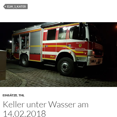
ELW_1_KATER
EINSÄTZE
,
THL
Keller unter Wasser am
14.02.2018