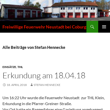
Zum
Inhalt
springen
Suchen
Freiwillige Feuerwehr Neustadt bei Coburg
PRIMÄR
MENÜ
Alle Beiträge von Stefan Hennecke
EINSÄTZE
,
THL
Erkundung am 18.04.18
18. APRIL 2018
STEFAN HENNECKE
Um 16:22 Uhr wurde die Feuerwehr Neustadt zur THL Klein,
Erkundung in die Pfarrer-Greiner-Straße.
Vor Ort hatte ein Baggerfahrer eine Gasleitung angebaggert.