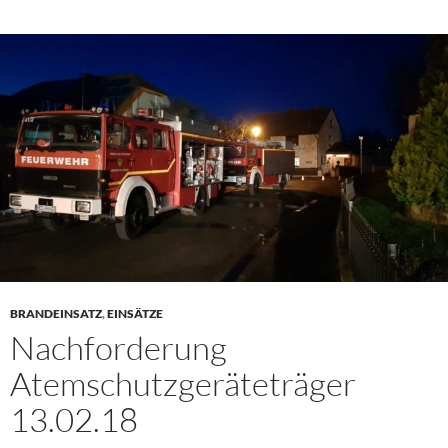
BRANDEINSATZ
,
EINSÄTZE
Nachforderung
Atemschutzgeräteträger
13.02.18