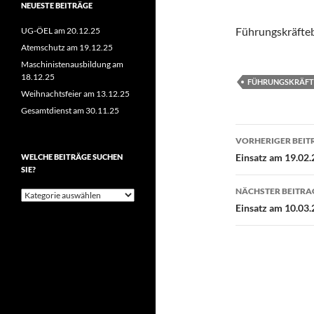
NEUESTE BEITRÄGE
Führungskräfte
UG-ÖEL am 20.12.25
Atemschutz am 19.12.25
Maschinistenausbildung am
18.12.25
FÜHRUNGSKRÄFT
Weihnachtsfeier am 13.12.25
Gesamtdienst am 30.11.25
Beitragsn
VORHERIGER BEIT
Einsatz am 19.02.
WELCHE BEITRÄGE SUCHEN
SIE?
NÄCHSTER BEITRA
Welche
Beiträge
Einsatz am 10.03.
suchen
Sie?