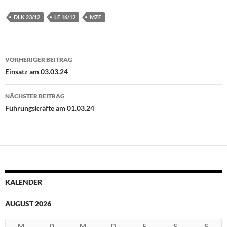
DLK 23/12
LF 16/12
MZF
Beitragsnavigation
VORHERIGER BEITRAG
Einsatz am 03.03.24
NÄCHSTER BEITRAG
Führungskräfte am 01.03.24
KALENDER
AUGUST 2026
M
D
M
D
F
S
S