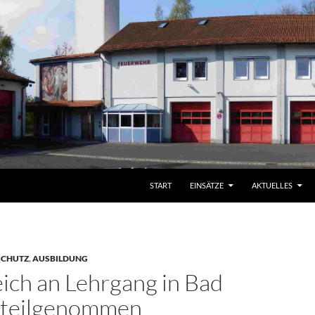
START
EINSÄTZE
AKTUELLES
SCHUTZ
,
AUSBILDUNG
eich an Lehrgang in Bad
 teilgenommen