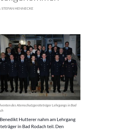
STEFAN HENNECKE
lventen des Atemschutzgeräteträger Lehrgangs in Bad
ch
Benedikt Hutterer nahm am Lehrgang
eträger in Bad Rodach teil. Den