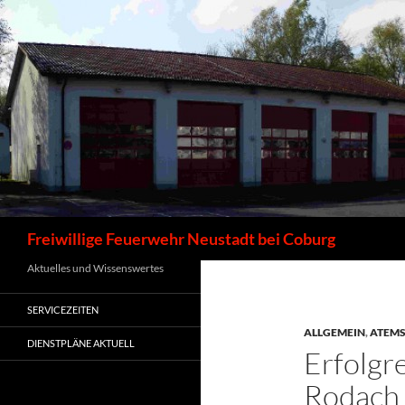
Zum
Inhalt
springen
Suchen
Freiwillige Feuerwehr Neustadt bei Coburg
Aktuelles und Wissenswertes
SERVICEZEITEN
ALLGEMEIN
,
ATEM
DIENSTPLÄNE AKTUELL
Erfolgr
Rodach