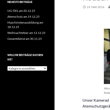
NEUESTE BEITRÄGE
19. MAI 2014
UG-ÖEL am 20.12.25
Atemschutz am 19.12.25
Maschinistenausbildung am
18.12.25
Weihnachtsfeier am 13.12.25
Gesamtdienst am 30.11.25
WELCHE BEITRÄGE SUCHEN
SIE?
Welche
Beiträge
suchen
Sie?
Abso
Roda
Unser Kamerad 
Atemschutzgerät