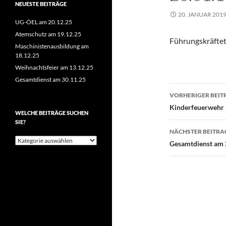
NEUESTE BEITRÄGE
20. JANUAR 201
UG-ÖEL am 20.12.25
Atemschutz am 19.12.25
Führungskräftet
Maschinistenausbildung am
18.12.25
Weihnachtsfeier am 13.12.25
Gesamtdienst am 30.11.25
Beitragsn
VORHERIGER BEIT
Kinderfeuerwehr 
WELCHE BEITRÄGE SUCHEN
SIE?
NÄCHSTER BEITRA
Welche
Gesamtdienst am 
Beiträge
suchen
Sie?