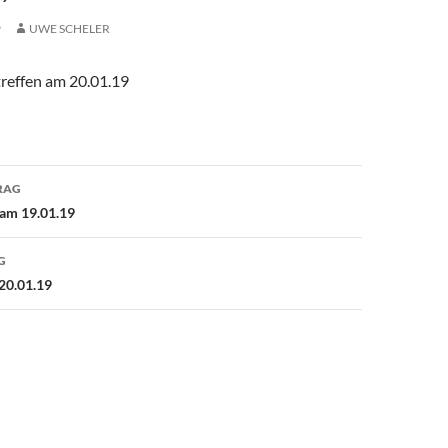
9
UWE SCHELER
reffen am 20.01.19
avigation
RAG
am 19.01.19
G
20.01.19