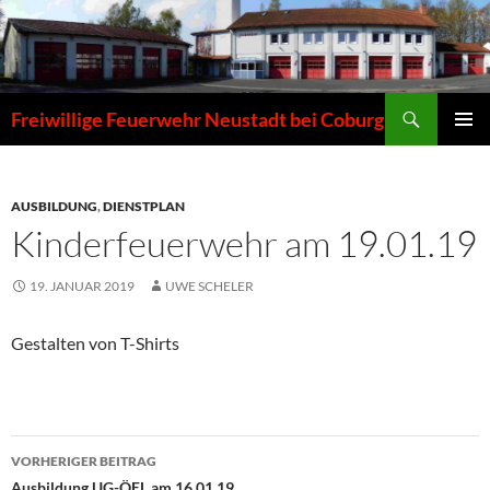
Zum
Inhalt
springen
Suchen
Freiwillige Feuerwehr Neustadt bei Coburg
PRIMÄR
MENÜ
AUSBILDUNG
,
DIENSTPLAN
Kinderfeuerwehr am 19.01.19
19. JANUAR 2019
UWE SCHELER
Gestalten von T-Shirts
Beitragsnavigation
VORHERIGER BEITRAG
Ausbildung UG-ÖEL am 16.01.19