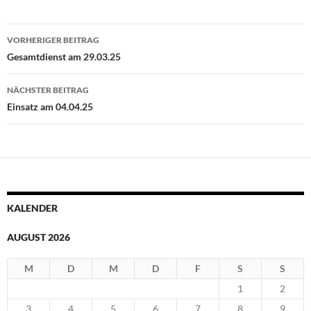
Beitragsnavigation
VORHERIGER BEITRAG
Gesamtdienst am 29.03.25
NÄCHSTER BEITRAG
Einsatz am 04.04.25
KALENDER
AUGUST 2026
M
D
M
D
F
S
S
1
2
3
4
5
6
7
8
9