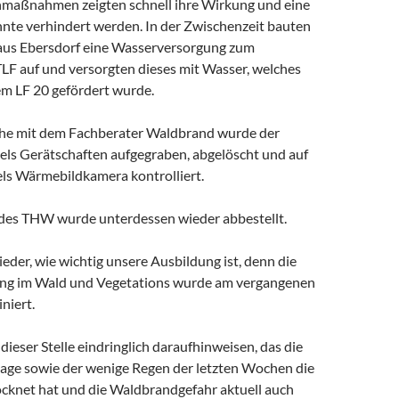
hmaßnahmen zeigten schnell ihre Wirkung und eine
nte verhindert werden. In der Zwischenzeit bauten
aus Ebersdorf eine Wasserversorgung zum
TLF auf und versorgten dieses mit Wasser, welches
em LF 20 gefördert wurde.
he mit dem Fachberater Waldbrand wurde der
ls Gerätschaften aufgegraben, abgelöscht und auf
els Wärmebildkamera kontrolliert.
des THW wurde unterdessen wieder abbestellt.
wieder, wie wichtig unsere Ausbildung ist, denn die
g im Wald und Vegetations wurde am vergangenen
niert.
ieser Stelle eindringlich daraufhinweisen, das die
lage sowie der wenige Regen der letzten Wochen die
cknet hat und die Waldbrandgefahr aktuell auch