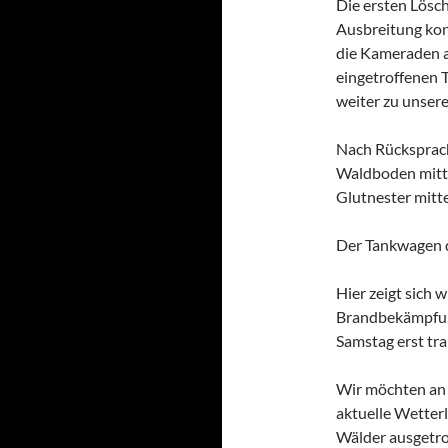
Die ersten Lösc
Ausbreitung kon
die Kameraden 
eingetroffenen 
weiter zu unser
Nach Rücksprac
Waldboden mitte
Glutnester mitt
Der Tankwagen 
Hier zeigt sich 
Brandbekämpfun
Samstag erst trai
Wir möchten an d
aktuelle Wetter
Wälder ausgetro