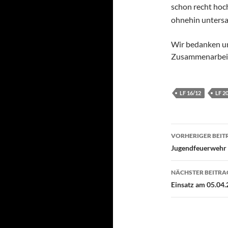
schon recht hoc
ohnehin untersa
Wir bedanken uns
Zusammenarbei
LF 16/12
LF 2
Beitragsn
VORHERIGER BEIT
Jugendfeuerwehr 
NÄCHSTER BEITRA
Einsatz am 05.04.