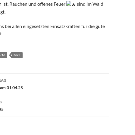
h ist. Rauchen und offenes Feuer
sind im Wald
gt.
 bei allen eingesetzten Einsatzkräften für die gute
t.
0/16
MZF
avigation
RAG
am 01.04.25
G
25