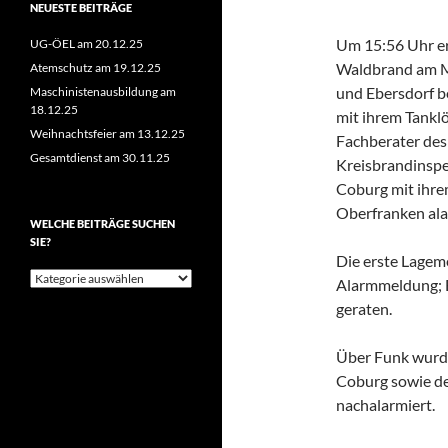
NEUESTE BEITRÄGE
Um 15:56 Uhr er
UG-ÖEL am 20.12.25
Waldbrand am M
Atemschutz am 19.12.25
und Ebersdorf b
Maschinistenausbildung am
18.12.25
mit ihrem Tankl
Weihnachtsfeier am 13.12.25
Fachberater de
Gesamtdienst am 30.11.25
Kreisbrandinspe
Coburg mit ihre
Oberfranken ala
WELCHE BEITRÄGE SUCHEN
SIE?
Die erste Lageme
Welche
Alarmmeldung; E
Beiträge
geraten.
suchen
Sie?
Über Funk wurd
Coburg sowie de
nachalarmiert.