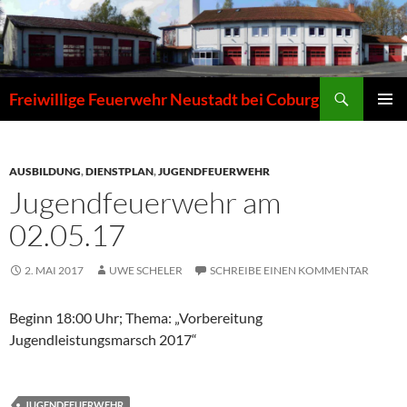
Zum
Inhalt
springen
Suchen
Freiwillige Feuerwehr Neustadt bei Coburg
PRIMÄR
MENÜ
AUSBILDUNG
,
DIENSTPLAN
,
JUGENDFEUERWEHR
Jugendfeuerwehr am
02.05.17
2. MAI 2017
UWE SCHELER
SCHREIBE EINEN KOMMENTAR
Beginn 18:00 Uhr; Thema: „Vorbereitung
Jugendleistungsmarsch 2017“
JUGENDFEUERWEHR