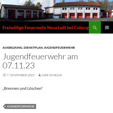
Zum
Inhalt
springen
Suchen
Freiwillige Feuerwehr Neustadt bei Coburg
PRIMÄR
MENÜ
AUSBILDUNG
,
DIENSTPLAN
,
JUGENDFEUERWEHR
Jugendfeuerwehr am
07.11.23
7. NOVEMBER 2023
UWE SCHELER
„Brennen und Löschen“
JUGENDFEUERWEHR