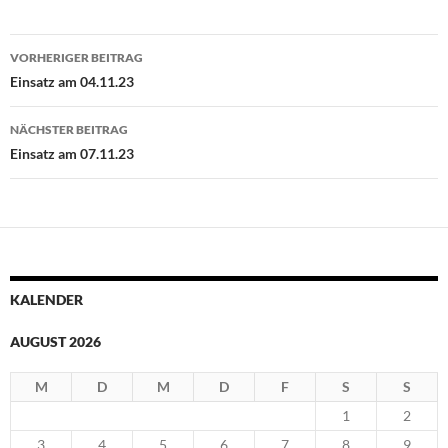
Beitragsnavigation
VORHERIGER BEITRAG
Einsatz am 04.11.23
NÄCHSTER BEITRAG
Einsatz am 07.11.23
KALENDER
AUGUST 2026
M
D
M
D
F
S
S
1
2
3
4
5
6
7
8
9