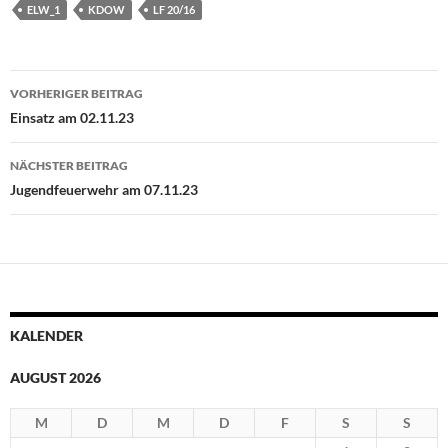
ELW_1
KDOW
LF 20/16
Beitragsnavigation
VORHERIGER BEITRAG
Einsatz am 02.11.23
NÄCHSTER BEITRAG
Jugendfeuerwehr am 07.11.23
KALENDER
AUGUST 2026
M
D
M
D
F
S
S