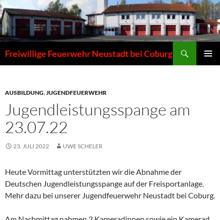
Zum
Inhalt
springen
Suchen
Freiwillige Feuerwehr Neustadt bei Coburg
PRIMÄR
MENÜ
AUSBILDUNG
,
JUGENDFEUERWEHR
Jugendleistungsspange am
23.07.22
23. JULI 2022
UWE SCHELER
Heute Vormittag unterstützten wir die Abnahme der
Deutschen Jugendleistungsspange auf der Freisportanlage.
Mehr dazu bei unserer Jugendfeuerwehr Neustadt bei Coburg.
Am Nachmittag nahmen 2 Kameradinnen sowie ein Kamerad