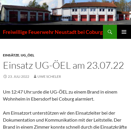
Zum
Inhalt
springen
Suchen
Freiwillige Feuerwehr Neustadt bei Coburg
PRIMÄR
MENÜ
EINSÄTZE
,
UG_ÖEL
Einsatz UG-ÖEL am 23.07.22
23. JULI 2022
UWE SCHELER
Um 12:47 Uhr:urde die UG-ÖEL zu einem Brand in einem
Wohnheim in Ebersdorf bei Coburg alarmiert.
Am Einsatzort unterstützen wir den Einsatzleiter bei der
Dokumentation und Kommunikation mit der Leitstelle. Der
Brand in einem Zimmer konnte schnell durch die Einsatzkräfte