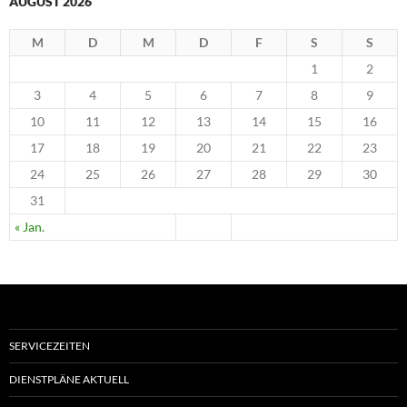
AUGUST 2026
M
D
M
D
F
S
S
1
2
3
4
5
6
7
8
9
10
11
12
13
14
15
16
17
18
19
20
21
22
23
24
25
26
27
28
29
30
31
« Jan.
SERVICEZEITEN
DIENSTPLÄNE AKTUELL