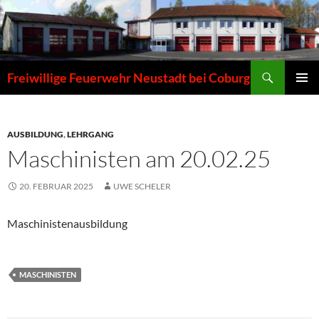
Zum
Inhalt
springen
Suchen
Freiwillige Feuerwehr Neustadt bei Coburg
PRIMÄR
MENÜ
AUSBILDUNG
,
LEHRGANG
Maschinisten am 20.02.25
20. FEBRUAR 2025
UWE SCHELER
Maschinistenausbildung
MASCHINISTEN