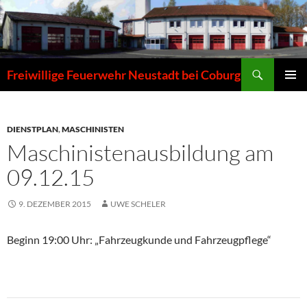
Zum
Inhalt
springen
Suchen
Freiwillige Feuerwehr Neustadt bei Coburg
PRIMÄR
MENÜ
DIENSTPLAN
,
MASCHINISTEN
Maschinistenausbildung am
09.12.15
9. DEZEMBER 2015
UWE SCHELER
Beginn 19:00 Uhr: „Fahrzeugkunde und Fahrzeugpflege“