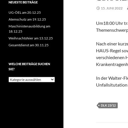
NEUESTE BEITRÄGE
15. JUNI 2022
UG-ÖEL am 20.12.25
Atemschutz am 19.12.25
Um18:00 Uhr tra
Maschinistenausbildung am
Themenschwerpu
18.12.25
Weihnachtsfeier am 13.12.25
Nach einer kurz
Gesamtdienst am 30.11.25
HAUS-Regel sow
verschiedenen H
Krankentragenh
WELCHE BEITRÄGE SUCHEN
SIE?
In der Walter-F
Welche
Beiträge
Unfallsitutation
suchen
Sie?
DLK 23/12
Beitragsn