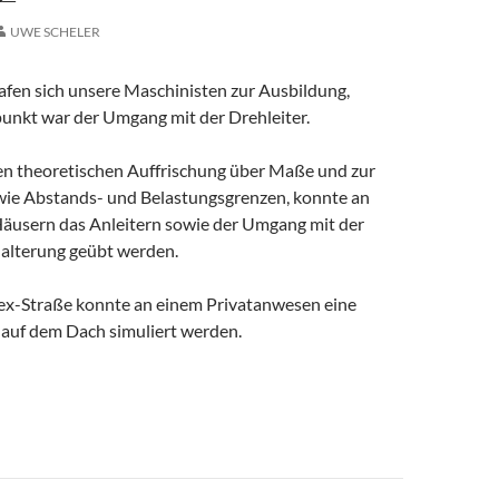
UWE SCHELER
fen sich unsere Maschinisten zur Ausbildung,
nkt war der Umgang mit der Drehleiter.
en theoretischen Auffrischung über Maße und zur
ie Abstands- und Belastungsgrenzen, konnte an
äusern das Anleitern sowie der Umgang mit der
alterung geübt werden.
lex-Straße konnte an einem Privatanwesen eine
 auf dem Dach simuliert werden.
avigation