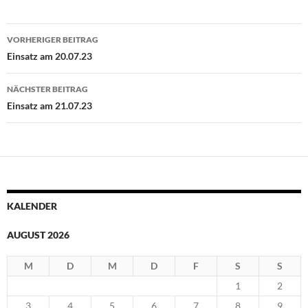
Beitragsnavigation
VORHERIGER BEITRAG
Einsatz am 20.07.23
NÄCHSTER BEITRAG
Einsatz am 21.07.23
KALENDER
AUGUST 2026
M
D
M
D
F
S
S
1
2
3
4
5
6
7
8
9