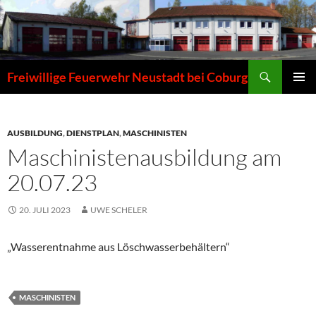
Zum
Inhalt
springen
Suchen
Freiwillige Feuerwehr Neustadt bei Coburg
PRIMÄR
MENÜ
AUSBILDUNG
,
DIENSTPLAN
,
MASCHINISTEN
Maschinistenausbildung am
20.07.23
20. JULI 2023
UWE SCHELER
„Wasserentnahme aus Löschwasserbehältern“
MASCHINISTEN