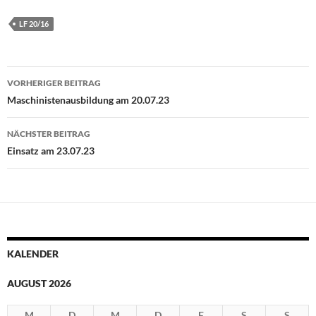
LF 20/16
Beitragsnavigation
VORHERIGER BEITRAG
Maschinistenausbildung am 20.07.23
NÄCHSTER BEITRAG
Einsatz am 23.07.23
KALENDER
AUGUST 2026
M
D
M
D
F
S
S