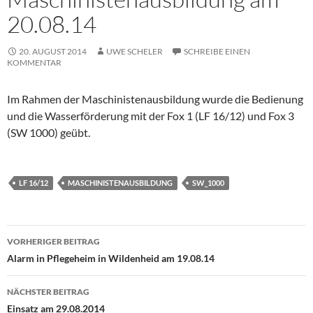
20.08.14
20. AUGUST 2014
UWE SCHELER
SCHREIBE EINEN
KOMMENTAR
Im Rahmen der Maschinistenausbildung wurde die Bedienung
und die Wasserförderung mit der Fox 1 (LF 16/12) und Fox 3
(SW 1000) geübt.
LF 16/12
MASCHINISTENAUSBILDUNG
SW_1000
Beitragsnavigation
VORHERIGER BEITRAG
Alarm in Pflegeheim in Wildenheid am 19.08.14
NÄCHSTER BEITRAG
Einsatz am 29.08.2014