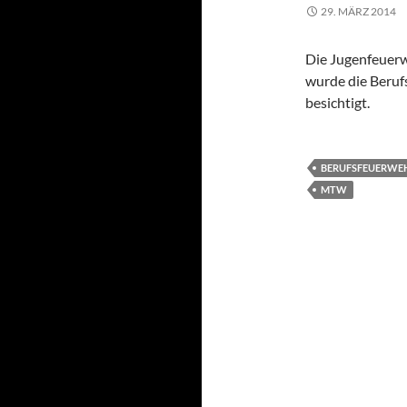
29. MÄRZ 2014
Die Jugenfeuerw
wurde die Beruf
besichtigt.
BERUFSFEUERWE
MTW