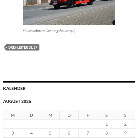
Feuerwehrfest Gestungshausen (2)
DREHLEITER DL 17
KALENDER
AUGUST 2026
M
D
M
D
F
S
S
1
2
3
4
5
6
7
8
9