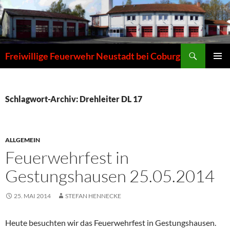
Zum
Inhalt
springen
Suchen
Freiwillige Feuerwehr Neustadt bei Coburg
PRIMÄR
MENÜ
Schlagwort-Archiv: Drehleiter DL 17
ALLGEMEIN
Feuerwehrfest in
Gestungshausen 25.05.2014
25. MAI 2014
STEFAN HENNECKE
Heute besuchten wir das Feuerwehrfest in Gestungshausen.