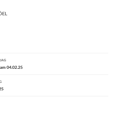
ÖEL
avigation
RAG
am 04.02.25
G
25