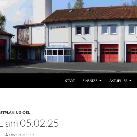
START
EINSÄTZE
AKTUELLES
NSTPLAN
,
UG-ÖEL
 am 05.02.25
5
UWE SCHELER